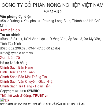
CÔNG TY CỔ PHẦN NÔNG NGHIỆP VIỆT NAM
SYMBIO
Văn phòng đại diện
Số 2 Đường 4 Khu phố 31, Phường Long Bình, Thành phố Hồ Chí
Minh
Xem bản đồ
Trụ sở chính
B08 Lô A1-21, KCN Vĩnh Lộc 2, Đường VL2, Ấp Voi Lá, Xã Mỹ Yên,
Tỉnh Tây Ninh
028-382.296.39 / 094-147.88.00 (Zalo)
info@symbio.com.vn
Xem bản đồ
Hỗ trợ khách hàng
Chính Sách Bán Hàng
Hình Thức Thanh Toán
Chính Sách Bảo Mật Thông Tin
Chính Sách Vận Chuyển, Giao Nhận
Chính Sách Trả Hàng - Hoàn Tiền
Copyright © 2020
SYMBIO
Thiết kế web di động:
TRUST.vn
GCNĐKDN: 0315639142 / SỞ KẾ HOẠCH VÀ ĐẦU TƯ TP. HỒ CHÍ MINH