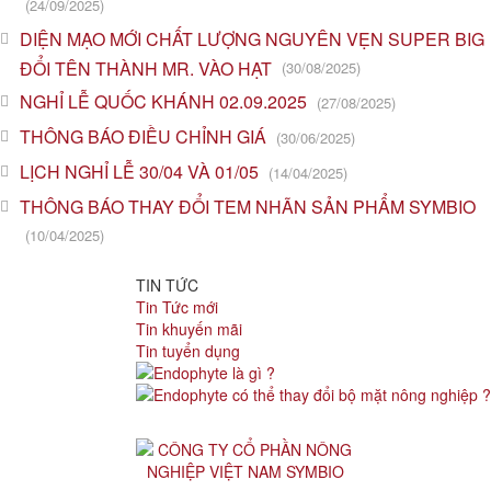
(24/09/2025)
DIỆN MẠO MỚI CHẤT LƯỢNG NGUYÊN VẸN SUPER BIG
ĐỔI TÊN THÀNH MR. VÀO HẠT
(30/08/2025)
NGHỈ LỄ QUỐC KHÁNH 02.09.2025
(27/08/2025)
THÔNG BÁO ĐIỀU CHỈNH GIÁ
(30/06/2025)
LỊCH NGHỈ LỄ 30/04 VÀ 01/05
(14/04/2025)
THÔNG BÁO THAY ĐỔI TEM NHÃN SẢN PHẨM SYMBIO
(10/04/2025)
TIN TỨC
Tin Tức mới
Tin khuyến mãi
Tin tuyển dụng