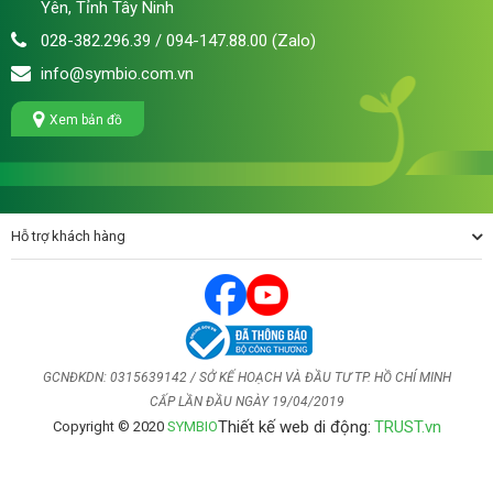
Yên, Tỉnh Tây Ninh
028-382.296.39 / 094-147.88.00 (Zalo)
info@symbio.com.vn
Xem bản đồ
Hỗ trợ khách hàng
GCNĐKDN: 0315639142 / SỞ KẾ HOẠCH VÀ ĐẦU TƯ TP. HỒ CHÍ MINH
CẤP LẦN ĐẦU NGÀY 19/04/2019
Thiết kế web di động:
TRUST.vn
Copyright © 2020
SYMBIO