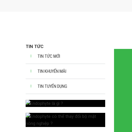
TIN TỨC
TIN TỨC MỚI
24/02/2026
Giới thiệu Bộ phân b
TIN KHUYẾN MÃI
sinh học & Quy trình 
Riêng của Symbio
TIN TUYỂN DỤNG