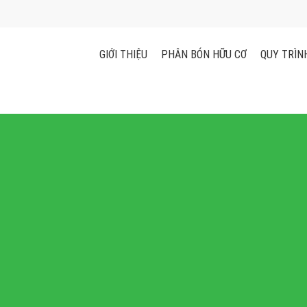
GIỚI THIỆU
PHÂN BÓN HỮU CƠ
QUY TRÌN
ón hữu cơ
làm trái Sầu