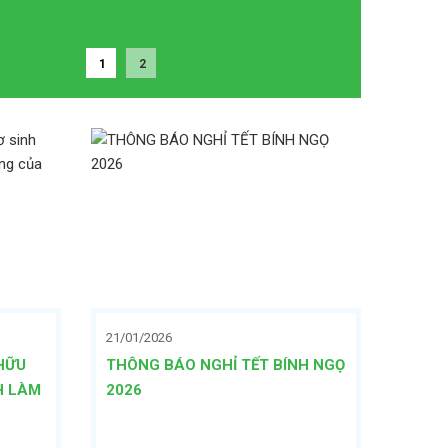
1
2
21/01/2026
 HỮU
THÔNG BÁO NGHỈ TẾT BÍNH NGỌ
H LÀM
2026
BIO