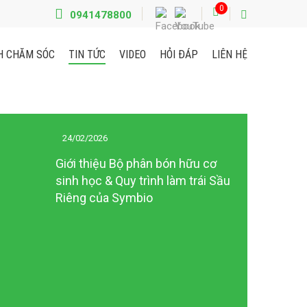
0
0941478800
H CHĂM SÓC
TIN TỨC
VIDEO
HỎI ĐÁP
LIÊN HỆ
27/10/2025
CHƯƠNG TRÌNH CÀO TH
MAY MẮN – TRÚNG BẤ