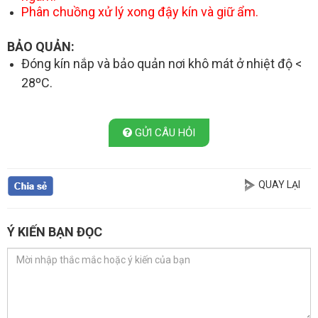
Phân chuồng xử lý xong đậy kín và giữ ẩm.
BẢO QUẢN:
Đóng kín nắp và bảo quản nơi khô mát ở nhiệt độ <
28ºC.
GỬI CÂU HỎI
QUAY LẠI
Ý KIẾN BẠN ĐỌC