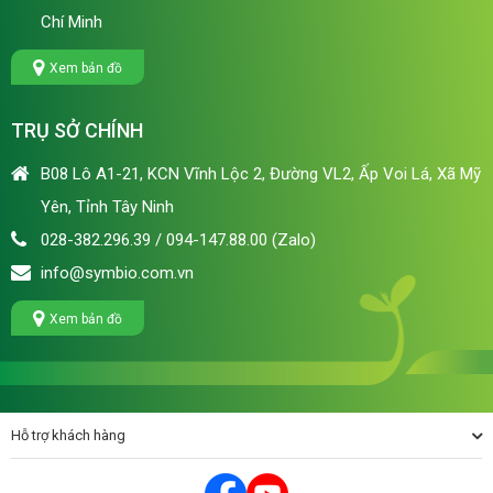
Chí Minh
Xem bản đồ
TRỤ SỞ CHÍNH
B08 Lô A1-21, KCN Vĩnh Lộc 2, Đường VL2, Ấp Voi Lá, Xã Mỹ
Yên, Tỉnh Tây Ninh
028-382.296.39 / 094-147.88.00 (Zalo)
info@symbio.com.vn
Xem bản đồ
Hỗ trợ khách hàng