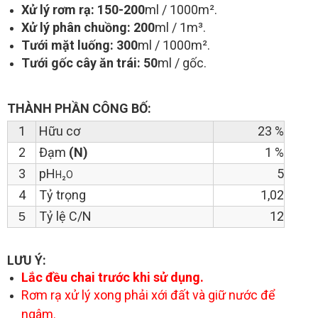
Xử lý rơm rạ: 150-200
ml / 1000m².
Xử lý phân chuồng: 200
ml / 1m³.
Tưới mặt luống: 300
ml / 1000m².
Tưới gốc cây ăn trái: 50
ml / gốc.
THÀNH PHẦN CÔNG BỐ:
1
Hữ
u cơ
23 %
2
Đạm
(N)
1 %
3
pH
5
H₂O
4
Tỷ trọng
1,02
Tỷ lệ C/N
12
5
LƯU Ý:
Lắc đều chai trước khi sử dụng.
Rơm rạ xử lý xong phải xới đất và giữ nước để
ngâm.